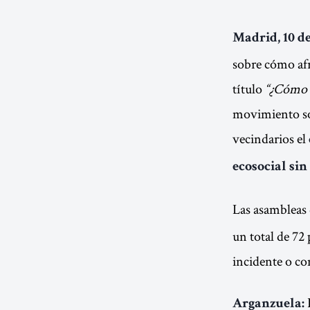
Madrid, 10 de
sobre cómo afr
título
“¿Cómo v
movimiento soc
vecindarios el
ecosocial sin
Las asambleas 
un total de 72
incidente o co
P
Arganzuela: