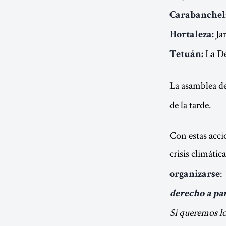
Carabanchel
Jar
Hortaleza:
La De
Tetuán:
La asamblea d
de la tarde.
Con estas acc
crisis climátic
:
organizarse
derecho a par
Si queremos lo