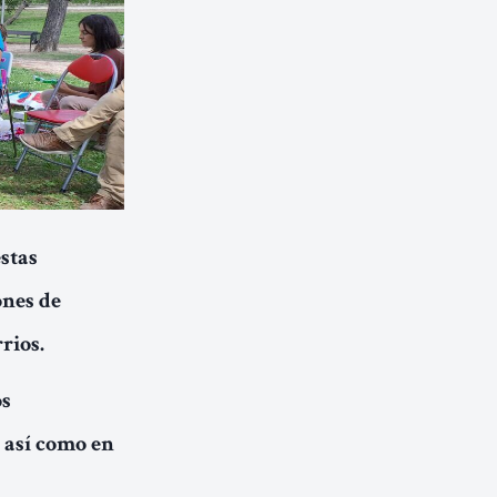
stas
ones de
rios.
os
 así como en