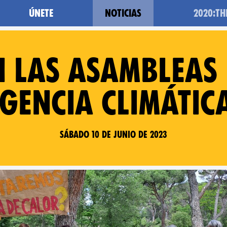
Únete
Noticias
2020:T
 las Asambleas
gencia climátic
Sábado 10 de junio de 2023