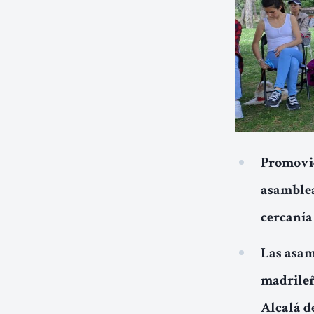
Promovid
asamblea
cercanía 
Las asam
madrileñ
Alcalá d