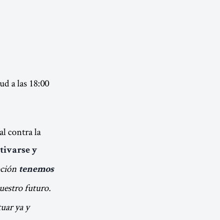
ud a las 18:00
l contra la
tivarse y
epción
tenemos
uestro futuro.
uar ya y