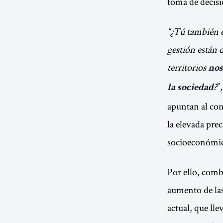
toma de decisi
“¿Tú también e
gestión están 
territorios
nos
?
”
la sociedad
apuntan al con
la elevada pre
socioeconómic
Por ello, comba
aumento de la
actual, que lle