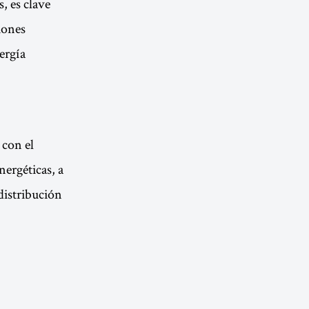
, es clave
ciones
ergía
 con el
ergéticas, a
 distribución