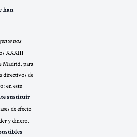
ue han
 gente nos
los XXXIII
de Madrid, para
s directivos de
ro: en este
te sustituir
ases de efecto
er y dinero,
bustibles