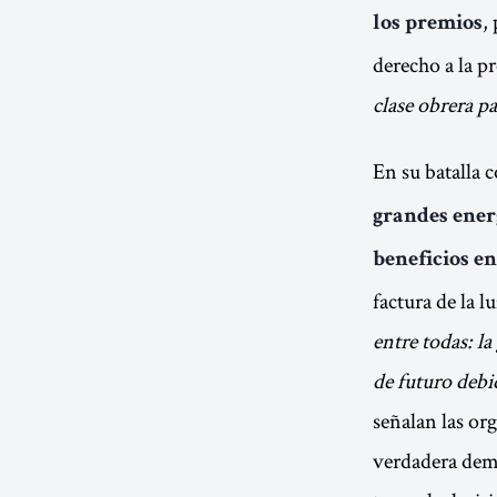
,
los premios
derecho a la p
clase obrera p
En su batalla 
grandes ener
beneficios en
factura de la l
entre todas: l
de futuro debid
señalan las or
verdadera demo