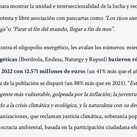
 para mostrar la unidad e interseccionalidad de la lucha y re
rotesta y libre asociación con pancartas como
“Los ricos si
aga”
o
“Parar el fin del mundo, llegar a fin de mes”
.
contra el oligopolio energético, les avalan los números: mi
(Iberdrola, Endesa, Naturgy y Repsol)
géticas
batieron r
s (un 41% más que el año an
 2022 con 12.571 millones de euro
uz de la población se disparó (un 88% más que en 2021). “
Es
a gente más vulnerable, golpeada por la inflación; la juvent
o a la crisis climática y ecológica, y la naturaleza con su d
ganizaciones, que reclaman justicia climática, soberanía po
cracia ambiental, basada en la participación ciudadana efe