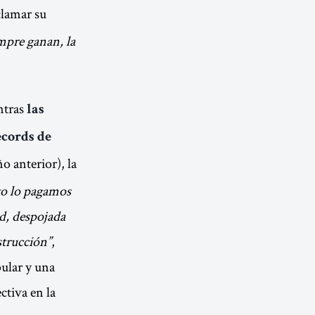
clamar su
empre ganan, la
entras
las
écords de
terior)​​​​​​​, la
to lo pagamos
ud, despojada
estrucción”
,
pular y una
ctiva en la