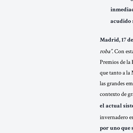
inmediac
acudido 
Madrid, 17 de
roba”
. Con est
Premios de la 
que tanto a la
las grandes emp
contexto de gr
el actual sis
invernadero e
por uno que s