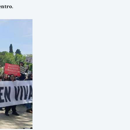
.
centro