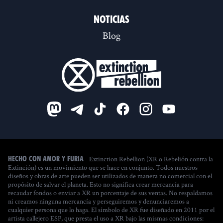
Noticias
Blog
Extinction Rebellion (XR o Rebelión contra la
Hecho con amor y furia
Extinción) es un movimiento que se hace en conjunto. Todos nuestros
diseños y obras de arte pueden ser utilizados de manera no comercial con el
propósito de salvar el planeta. Esto no significa crear mercancía para
recaudar fondos o enviar a XR un porcentaje de sus ventas. No respaldamos
ni creamos ninguna mercancía y perseguiremos y denunciaremos a
cualquier persona que lo haga. El símbolo de XR fue diseñado en 2011 por el
artista callejero ESP, que presta el uso a XR bajo las mismas condiciones: