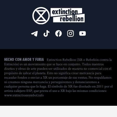
Extinction Rebellion (XR o Rebelión contra la
Hecho con amor y furia
Extinción) es un movimiento que se hace en conjunto. Todos nuestros
diseños y obras de arte pueden ser utilizados de manera no comercial con el
propósito de salvar el planeta. Esto no significa crear mercancía para
recaudar fondos o enviar a XR un porcentaje de sus ventas. No respaldamos
ni creamos ninguna mercancía y perseguiremos y denunciaremos a
cualquier persona que lo haga. El símbolo de XR fue diseñado en 2011 por el
artista callejero ESP, que presta el uso a XR bajo las mismas condiciones:
www.extinctionsymbol.info