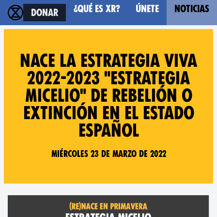
¿Qué es XR?
Únete
Noticias
Donar
Nace la Estrategia viva
2022-2023 "Estrategia
micelio" de Rebelión o
Extinción en el estado
español
Miércoles 23 de marzo de 2022