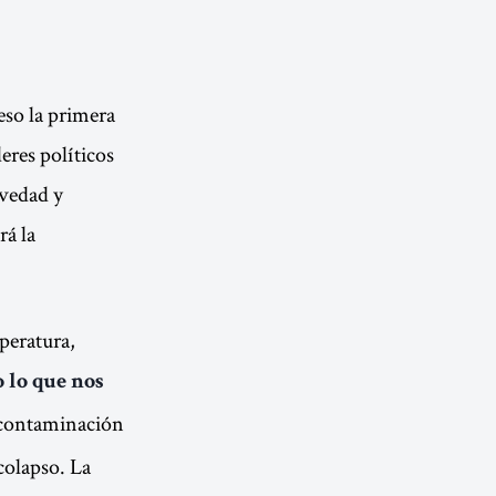
eso la primera
eres políticos
avedad y
rá la
peratura,
 lo que nos
 contaminación
colapso. La