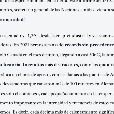
ión de la especie humana en la tierra. Este informe del IPCC
erres, secretario general de las Naciones Unidas, viene a 
.
 humanidad”
a calentado ya 1,2ºC desde la era preindustrial y ya estamos
tadores. En 2021 hemos alcanzado
récords sin precedente
soló Canadá en el mes de junio, llegando a casi 50oC, la
tem
más destructores, como los que arr
u historia. Incendios
ránea en el mes de agosto, con las llamas a las puertas de A
devastadoras que causaron más de 100 muertes en Aleman
s
te es solo el comienzo, cada pequeño aumento en la tempera
mento importante en la intensidad y frecuencia de estos e
remos. Es decir, cada décima más de calentamiento signific