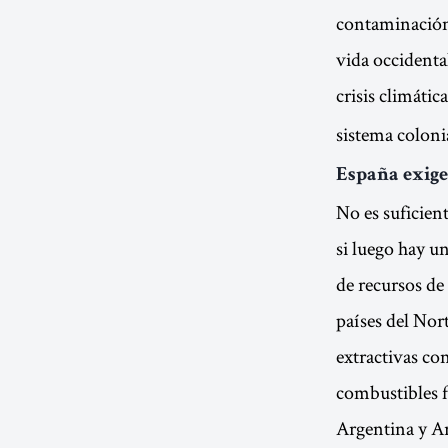
contaminación 
vida occidenta
crisis climátic
sistema coloni
España exige
No es suficien
si luego hay u
de recursos d
países del Nor
extractivas co
combustibles f
Argentina y Ar