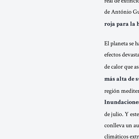
real de extinc
de António Gut
roja para la
El planeta se h
efectos devas
de calor que a
más alta de s
región mediter
Inundacione
de julio. Y es
conlleva un au
climáticos ext