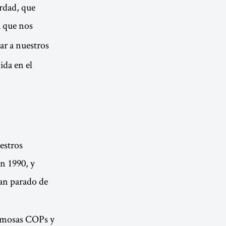
rdad, que
a que nos
ar a nuestros
ida en el
uestros
n 1990, y
han parado de
famosas COPs y