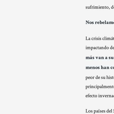
sufrimiento, d
Nos rebelamo
La crisis climá
impactando de
más van a suf
menos han co
peor de su hist
principalmente
efecto invernad
Los países del 