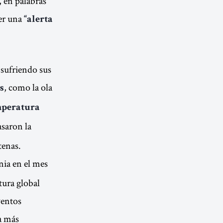
, en palabras
ser una
“alerta
 sufriendo sus
, como la ola
s
peratura
asaron la
tenas.
ia en el mes
tura global
ventos
a más