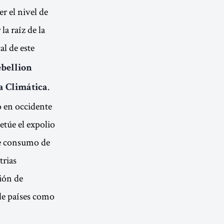
r el nivel de
la raíz de la
l de este
ebellion
.
a Climática
o en occidente
etúe el expolio
de consumo de
trias
ión de
sde países como