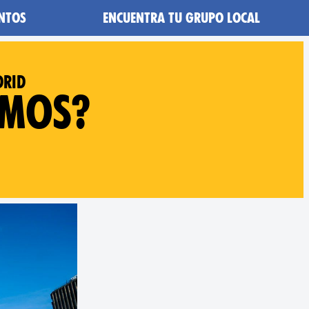
ntos
Encuentra tu grupo local
drid
amos?