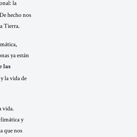
onal: la
. De hecho nos
a Tierra.
imática,
onas ya están
e las
y la vida de
 vida.
climática y
 la que nos