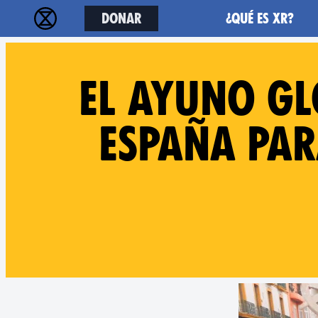
Donar
¿Qué es XR?
El ayuno gl
España par