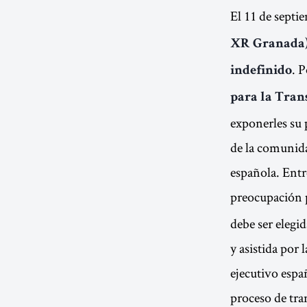
El 11 de septi
XR Granada) 
. P
indefinido
para la Tran
exponerles su 
de la comunida
española. Entre
preocupación 
debe ser elegi
y asistida por 
ejecutivo espa
proceso de tran