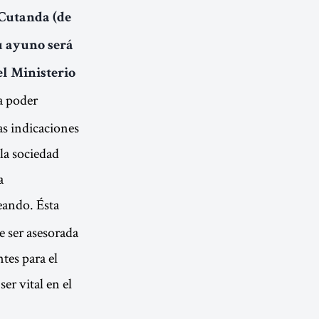
 Cutanda (de
u ayuno será
l Ministerio
a poder
as indicaciones
la sociedad
a
eando. Ésta
e ser asesorada
tes para el
er vital en el