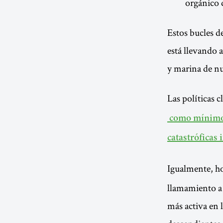
orgánico 
Estos bucles d
está llevando a
y marina de nu
Las políticas 
como mínimo 2
catastróficas 
Igualmente, ho
llamamiento a 
más activa en l