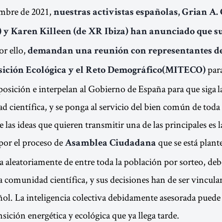
embre de 2021,
nuestras activistas españolas, Grian A.
y Karen Killeen (de XR Ibiza) han anunciado que s
or ello,
demandan una reunión con representantes de
par
sición Ecológica y el Reto Demográfico(MITECO)
posición e interpelan al Gobierno de España para que siga l
d científica, y se ponga al servicio del bien común de toda 
 las ideas que quieren transmitir una de las principales es l
por el proceso de
que se está plant
Asamblea Ciudadana
da aleatoriamente de entre toda la población por sorteo, deb
la comunidad científica, y sus decisiones han de ser vinculan
ñol. La inteligencia colectiva debidamente asesorada puede s
sición energética y ecológica que ya llega tarde.