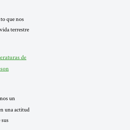
nto que nos
vida terrestre
eraturas de
 son
mos un
en una actitud
 sus