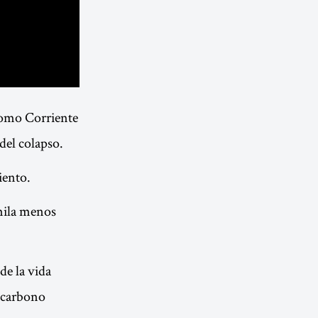
 como Corriente
 del colapso.
iento.
imila menos
de la vida
e carbono