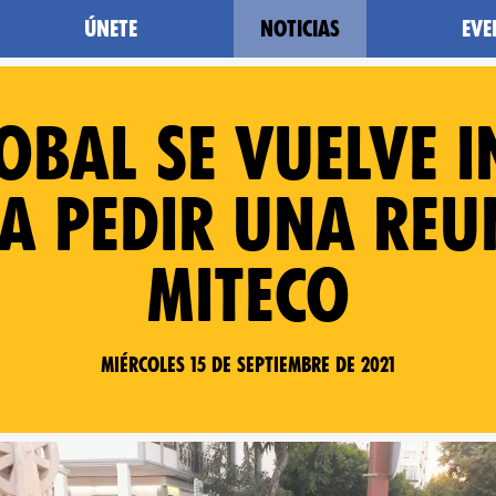
Únete
Noticias
Eve
obal se vuelve i
a pedir una reu
MITECO
Miércoles 15 de septiembre de 2021