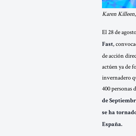
Karen Killeen,
El 28 de agos
, convoca
Fast
de acción dire
actúen ya de f
invernadero qu
400 personas d
de Septiembr
se ha tornad
España.