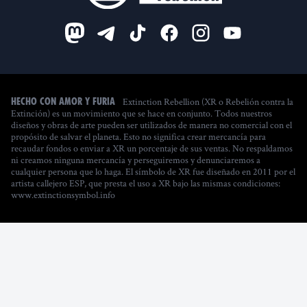
Extinction Rebellion (XR o Rebelión contra la
Hecho con amor y furia
Extinción) es un movimiento que se hace en conjunto. Todos nuestros
diseños y obras de arte pueden ser utilizados de manera no comercial con el
propósito de salvar el planeta. Esto no significa crear mercancía para
recaudar fondos o enviar a XR un porcentaje de sus ventas. No respaldamos
ni creamos ninguna mercancía y perseguiremos y denunciaremos a
cualquier persona que lo haga. El símbolo de XR fue diseñado en 2011 por el
artista callejero ESP, que presta el uso a XR bajo las mismas condiciones:
www.extinctionsymbol.info