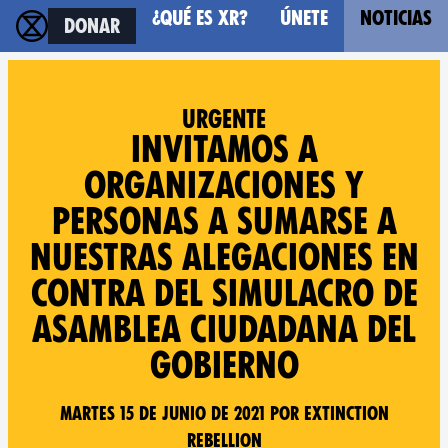
¿Qué es XR?
Únete
Noticias
Donar
Urgente
Invitamos a
organizaciones y
personas a sumarse a
nuestras alegaciones en
contra del simulacro de
Asamblea Ciudadana del
Gobierno
Martes 15 de junio de 2021 por Extinction
Rebellion