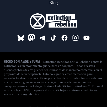
Blog
Extinction Rebellion (XR o Rebelión contra la
Hecho con amor y furia
Extinción) es un movimiento que se hace en conjunto. Todos nuestros
diseños y obras de arte pueden ser utilizados de manera no comercial con el
propósito de salvar el planeta. Esto no significa crear mercancía para
recaudar fondos o enviar a XR un porcentaje de sus ventas. No respaldamos
ni creamos ninguna mercancía y perseguiremos y denunciaremos a
cualquier persona que lo haga. El símbolo de XR fue diseñado en 2011 por el
artista callejero ESP, que presta el uso a XR bajo las mismas condiciones:
www.extinctionsymbol.info