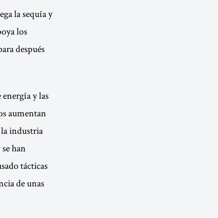
ega la sequía y
poya los
para después
 energía y las
ios aumentan
la industria
y se han
usado tácticas
ncia de unas