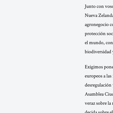
Junto con voso
Nueva Zelanda,
agronegocio c
protección soc
el mundo, cont
biodiversidad 
Exigimos poner
europeos a las
desregulación 
Asamblea Ciuda
veraz sobre la 
decida sobre e