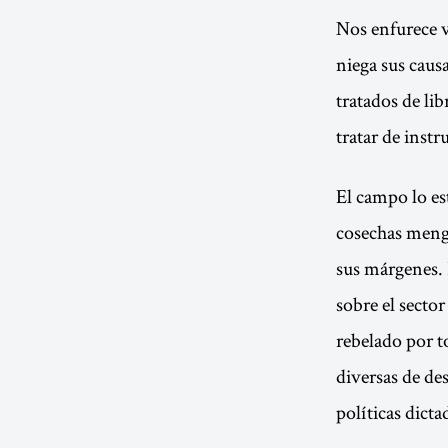
Nos enfurece v
niega sus caus
tratados de li
tratar de inst
El campo lo es
cosechas meng
sus márgenes. 
sobre el secto
rebelado por t
diversas de de
políticas dicta