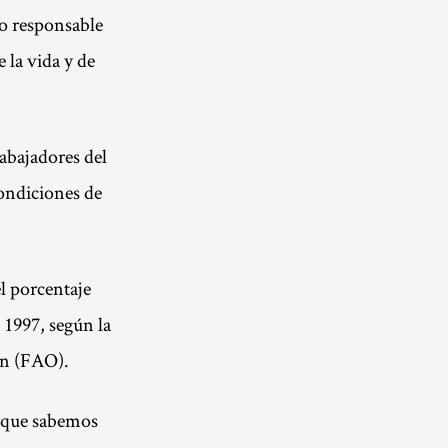
yo responsable
 la vida y de
abajadores del
ondiciones de
l porcentaje
 1997, según la
ón (FAO).
orque sabemos