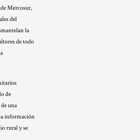
o de Mercosur,
les del
smantelan la
ultores de todo
la
nitarios
lo de
 de una
ba información
io rural y se