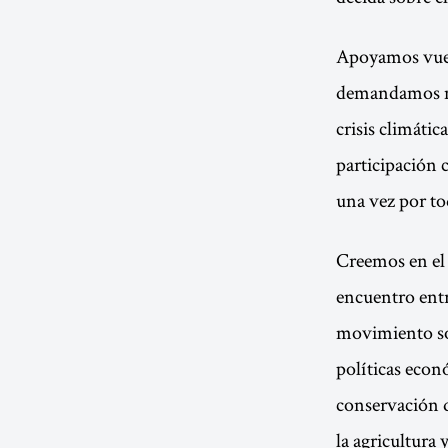
Apoyamos vuest
demandamos med
crisis climáti
participación 
una vez por to
Creemos en el 
encuentro entr
movimiento soc
políticas eco
conservación d
la agricultura 