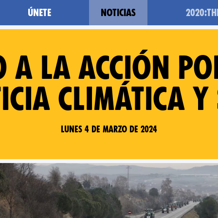
Únete
Noticias
2020:T
 a la acción po
icia climática y
Lunes 4 de marzo de 2024