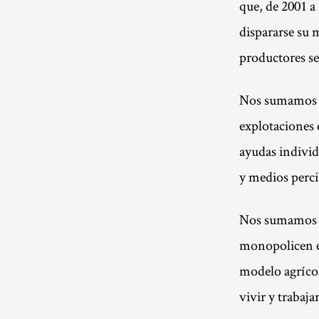
que, de 2001 a
dispararse su 
productores s
Nos sumamos a l
explotaciones 
ayudas individ
y medios perci
Nos sumamos a 
monopolicen el
modelo agrícol
vivir y trabaj