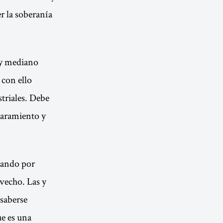
r la soberanía
o y mediano
 con ello
triales. Debe
aparamiento y
ntando por
vecho. Las y
 saberse
e es una