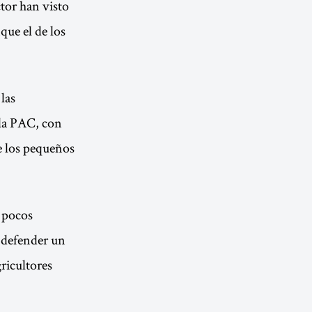
ctor han visto
ue el de los
las
 la PAC, con
e los pequeños
 pocos
s defender un
gricultores